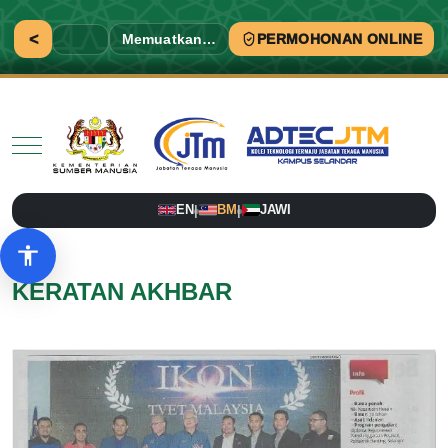
<
Memuatkan…
PERMOHONAN ONLINE
Mobile Menu Toggle
EN
BM
JAWI
|
|
Pilihan aksesibiliti
KERATAN AKHBAR