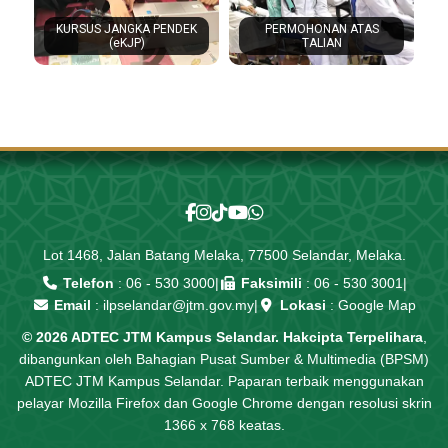
KURSUS JANGKA PENDEK
PERMOHONAN ATAS
(eKJP)
TALIAN
Lot 1468, Jalan Batang Melaka, 77500 Selandar, Melaka.
Telefon
:
06 - 530 3000
|
Faksimili
: 06 - 530 3001
|
Email
:
ilpselandar@jtm.gov.my
|
Lokasi
:
Google Map
© 2026 ADTEC JTM Kampus Selandar. Hakcipta Terpelihara
,
dibangunkan oleh Bahagian Pusat Sumber & Multimedia (BPSM)
ADTEC JTM Kampus Selandar. Paparan terbaik menggunakan
pelayar Mozilla Firefox dan Google Chrome dengan resolusi skrin
1366 x 768 keatas.