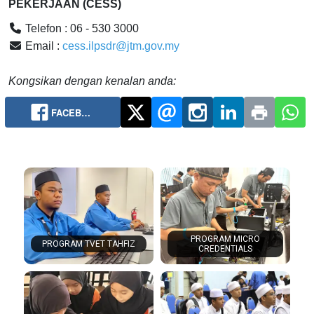
PEKERJAAN (CESS)

Telefon : 06 - 530 3000

Email :
cess.ilpsdr@jtm.gov.my
Kongsikan dengan kenalan anda:
FACEB…
PROGRAM MICRO
PROGRAM TVET TAHFIZ
CREDENTIALS