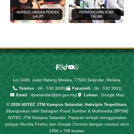
KURSUS JANGKA PENDEK
PERMOHONAN ATAS
(eKJP)
TALIAN
Lot 1468, Jalan Batang Melaka, 77500 Selandar, Melaka.
Telefon
:
06 - 530 3000
|
Faksimili
: 06 - 530 3001
|
Email
:
ilpselandar@jtm.gov.my
|
Lokasi
:
Google Map
© 2026 ADTEC JTM Kampus Selandar. Hakcipta Terpelihara
,
dibangunkan oleh Bahagian Pusat Sumber & Multimedia (BPSM)
ADTEC JTM Kampus Selandar. Paparan terbaik menggunakan
pelayar Mozilla Firefox dan Google Chrome dengan resolusi skrin
1366 x 768 keatas.