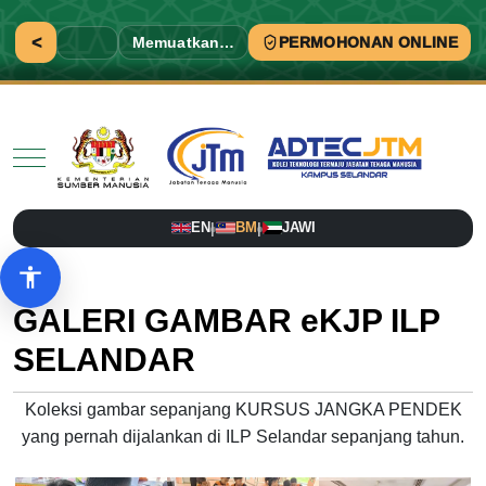
<
Memuatkan…
PERMOHONAN ONLINE
Mobile Menu Toggle
EN
BM
JAWI
|
|
Pilihan aksesibiliti
GALERI GAMBAR eKJP ILP
SELANDAR
Koleksi gambar sepanjang KURSUS JANGKA PENDEK
yang pernah dijalankan di ILP Selandar sepanjang tahun.