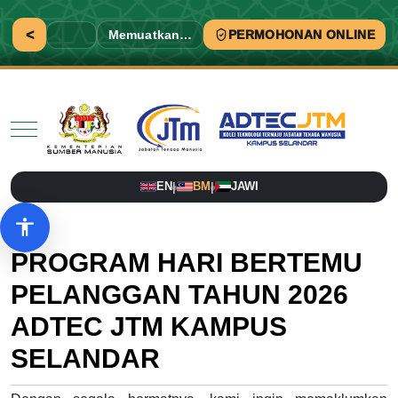
<
Memuatkan…
PERMOHONAN ONLINE
Mobile Menu Toggle
EN
BM
JAWI
|
|
Pilihan aksesibiliti
PROGRAM HARI BERTEMU
PELANGGAN TAHUN 2026
ADTEC JTM KAMPUS
SELANDAR