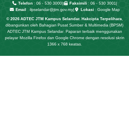
Telefon
:
06 - 530 3000
|
Faksimili
: 06 - 530 3001
|
Email
:
ilpselandar@jtm.gov.my
|
Lokasi
:
Google Map
© 2026 ADTEC JTM Kampus Selandar. Hakcipta Terpelihara
,
dibangunkan oleh Bahagian Pusat Sumber & Multimedia (BPSM)
ADTEC JTM Kampus Selandar. Paparan terbaik menggunakan
pelayar Mozilla Firefox dan Google Chrome dengan resolusi skrin
1366 x 768 keatas.