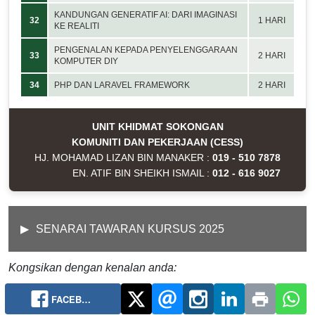
KANDUNGAN GENERATIF AI: DARI IMAGINASI
32
1 HARI
KE REALITI
PENGENALAN KEPADA PENYELENGGARAAN
33
2 HARI
KOMPUTER DIY
34
PHP DAN LARAVEL FRAMEWORK
2 HARI
UNIT KHIDMAT SOKONGAN
KOMUNITI DAN PEKERJAAN (CESS)
HJ. MOHAMAD LIZAN BIN MANAKER :
019 - 510 7878
EN. ATIF BIN SHEIKH ISMAIL :
012 - 616 9027
SENARAI TAWARAN KURSUS 2025
Kongsikan dengan kenalan anda:
FACEB…