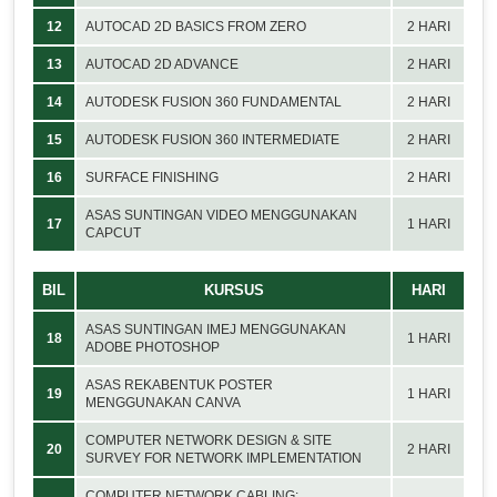
12
AUTOCAD 2D BASICS FROM ZERO
2 HARI
13
AUTOCAD 2D ADVANCE
2 HARI
14
AUTODESK FUSION 360 FUNDAMENTAL
2 HARI
15
AUTODESK FUSION 360 INTERMEDIATE
2 HARI
16
SURFACE FINISHING
2 HARI
ASAS SUNTINGAN VIDEO MENGGUNAKAN
17
1 HARI
CAPCUT
BIL
KURSUS
HARI
ASAS SUNTINGAN IMEJ MENGGUNAKAN
18
1 HARI
ADOBE PHOTOSHOP
ASAS REKABENTUK POSTER
19
1 HARI
MENGGUNAKAN CANVA
COMPUTER NETWORK DESIGN & SITE
20
2 HARI
SURVEY FOR NETWORK IMPLEMENTATION
COMPUTER NETWORK CABLING: