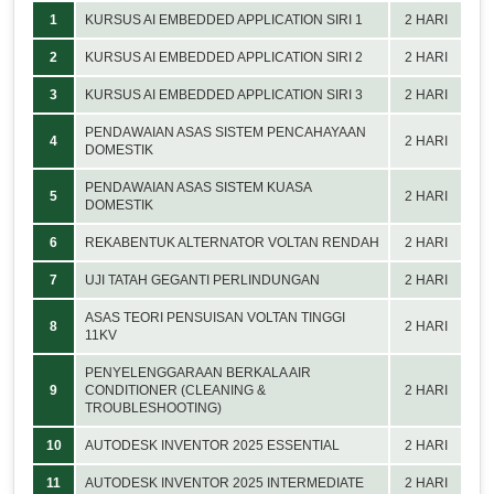
1
KURSUS AI EMBEDDED APPLICATION SIRI 1
2 HARI
2
KURSUS AI EMBEDDED APPLICATION SIRI 2
2 HARI
3
KURSUS AI EMBEDDED APPLICATION SIRI 3
2 HARI
PENDAWAIAN ASAS SISTEM PENCAHAYAAN
4
2 HARI
DOMESTIK
PENDAWAIAN ASAS SISTEM KUASA
5
2 HARI
DOMESTIK
6
REKABENTUK ALTERNATOR VOLTAN RENDAH
2 HARI
7
UJI TATAH GEGANTI PERLINDUNGAN
2 HARI
ASAS TEORI PENSUISAN VOLTAN TINGGI
8
2 HARI
11KV
PENYELENGGARAAN BERKALA AIR
9
CONDITIONER (CLEANING &
2 HARI
TROUBLESHOOTING)
10
AUTODESK INVENTOR 2025 ESSENTIAL
2 HARI
11
AUTODESK INVENTOR 2025 INTERMEDIATE
2 HARI