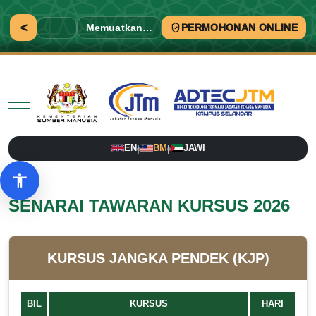
<
Memuatkan…
PERMOHONAN ONLINE
Mobile Menu Toggle
EN
BM
JAWI
|
|
Pilihan aksesibiliti
SENARAI TAWARAN KURSUS 2026
KURSUS JANGKA PENDEK (KJP)
BIL
KURSUS
HARI