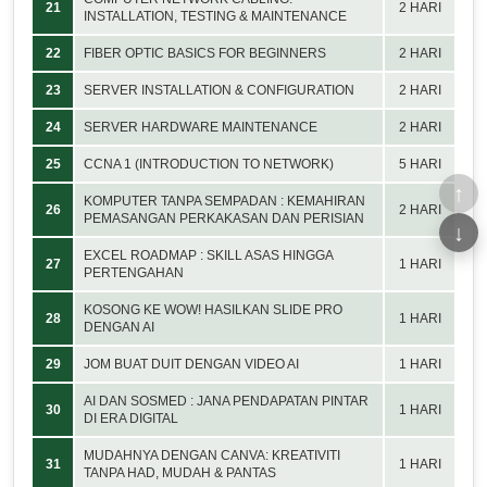
21
2 HARI
INSTALLATION, TESTING & MAINTENANCE
22
FIBER OPTIC BASICS FOR BEGINNERS
2 HARI
23
SERVER INSTALLATION & CONFIGURATION
2 HARI
24
SERVER HARDWARE MAINTENANCE
2 HARI
25
CCNA 1 (INTRODUCTION TO NETWORK)
5 HARI
↑
KOMPUTER TANPA SEMPADAN : KEMAHIRAN
26
2 HARI
PEMASANGAN PERKAKASAN DAN PERISIAN
↓
EXCEL ROADMAP : SKILL ASAS HINGGA
27
1 HARI
PERTENGAHAN
KOSONG KE WOW! HASILKAN SLIDE PRO
28
1 HARI
DENGAN AI
29
JOM BUAT DUIT DENGAN VIDEO AI
1 HARI
AI DAN SOSMED : JANA PENDAPATAN PINTAR
30
1 HARI
DI ERA DIGITAL
MUDAHNYA DENGAN CANVA: KREATIVITI
31
1 HARI
TANPA HAD, MUDAH & PANTAS