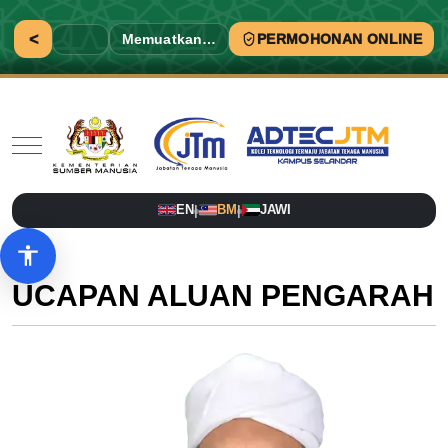
<
Memuatkan…
PERMOHONAN ONLINE
Mobile Menu Toggle
EN
BM
JAWI
|
|
Pilihan aksesibiliti
UCAPAN ALUAN PENGARAH