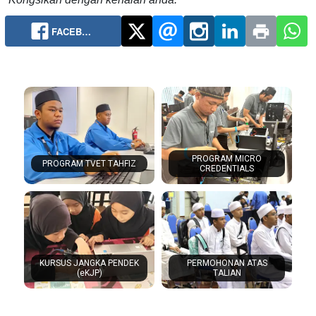
FACEB…
PROGRAM MICRO
PROGRAM TVET TAHFIZ
CREDENTIALS
KURSUS JANGKA PENDEK
PERMOHONAN ATAS
(eKJP)
TALIAN