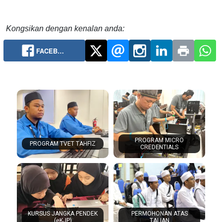
Kongsikan dengan kenalan anda:
FACEB…
PROGRAM MICRO
PROGRAM TVET TAHFIZ
CREDENTIALS
KURSUS JANGKA PENDEK
PERMOHONAN ATAS
(eKJP)
TALIAN