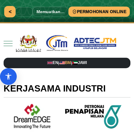
<
Memuatkan…
PERMOHONAN ONLINE
Mobile Menu Toggle
EN
BM
JAWI
|
|
Pilihan aksesibiliti
KERJASAMA INDUSTRI